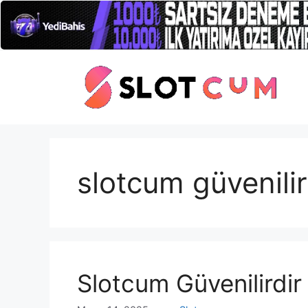
İçeriğe
atla
slotcum güvenilir
Slotcum Güvenilirdir