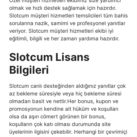
Özel müşteri hizmetleri ekibimiz size yardımcı
olmak ve hızlı destek sağlamak için hazırdır.
Slotcum müşteri hizmetleri temsilcileri tüm bahis
sorularına nazik, samimi ve profesyonel yanıtlar
veriyor. Slotcum müşteri hizmetleri ekibi iyi
eğitimli, bilgili ve her zaman yardıma hazırdır.
Slotcum Lisans
Bilgileri
Slotcum canlı desteğinden aldığınız yanıtlar çok
az bekleme süresiyle veya hiç bekleme süresi
olmadan basit ve nettir.Her bonus, kupon ve
promosyonun kendine ait hüküm ve koşulları
olsa da aşırı cömert görünen bir bonus,
koşulların çok katı olması durumunda site
üyelerinin ilgisini çekebilir. Herhangi bir çevrimiçi