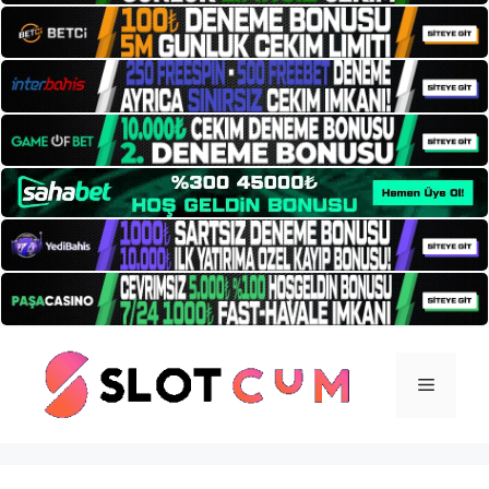
İçeriğe
atla
Menü