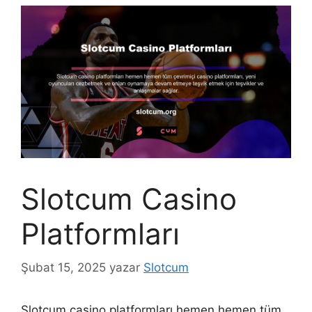
Slotcum Casino
Platformları
Şubat 15, 2025
yazar
Slotcum
Slotcum casino platformları hemen hemen tüm