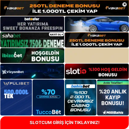
×
SLOTCUM GİRİŞ İÇİN TIKLAYINIZ!