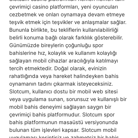
çevrimiçi casino platformları, yeni oyuncuları
cezbetmek ve onları oynamaya devam etmeye
teşvik etmek için teşvikler ve anlaşmalar sağlar.
Bununla birlikte, bu tekliflerin kullanılabilirliği
belirli konuma bağlı olarak farklılık gösterebilir.
Günümüzde bireylerin çoğunluğu spor
bahislerine hız, kolaylık ve kullanım kolaylığı
sağlayan mobil cihazlar aracılığıyla katılmayı
tercih etmektedir. Doğal olarak, evinizin
rahatlığında veya hareket halindeyken bahis
oynamanın tadını çıkarmak isteyeceksiniz.
Slotcum, kullanıcı dostu bir mobil web sitesi
veya uygulama sunan, sorunsuz ve kullanışlı bir
mobil bahis deneyimi sağlayan saygın bir
çevrimiçi bahis platformudur. Slotcum spor
bahis platformunun masaüstü versiyonunda
bulunan tüm işlevleri kapsar. Slotcum mobil
uygulaması kesintisiz ve zahmetsiz bir bahis