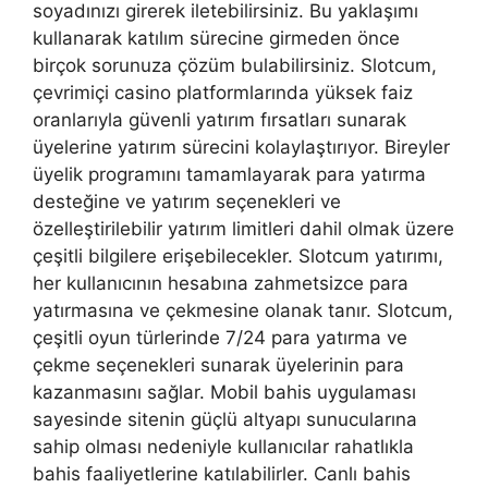
soyadınızı girerek iletebilirsiniz. Bu yaklaşımı
kullanarak katılım sürecine girmeden önce
birçok sorunuza çözüm bulabilirsiniz. Slotcum,
çevrimiçi casino platformlarında yüksek faiz
oranlarıyla güvenli yatırım fırsatları sunarak
üyelerine yatırım sürecini kolaylaştırıyor. Bireyler
üyelik programını tamamlayarak para yatırma
desteğine ve yatırım seçenekleri ve
özelleştirilebilir yatırım limitleri dahil olmak üzere
çeşitli bilgilere erişebilecekler. Slotcum yatırımı,
her kullanıcının hesabına zahmetsizce para
yatırmasına ve çekmesine olanak tanır. Slotcum,
çeşitli oyun türlerinde 7/24 para yatırma ve
çekme seçenekleri sunarak üyelerinin para
kazanmasını sağlar. Mobil bahis uygulaması
sayesinde sitenin güçlü altyapı sunucularına
sahip olması nedeniyle kullanıcılar rahatlıkla
bahis faaliyetlerine katılabilirler. Canlı bahis