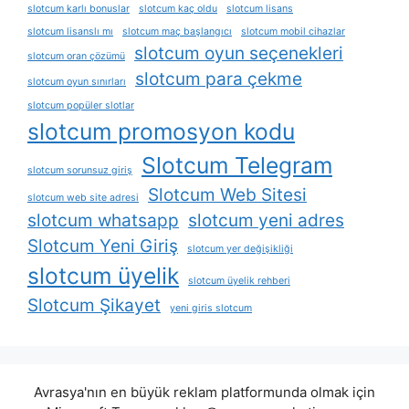
slotcum karlı bonuslar
slotcum kaç oldu
slotcum lisans
slotcum lisanslı mı
slotcum maç başlangıcı
slotcum mobil cihazlar
slotcum oyun seçenekleri
slotcum oran çözümü
slotcum para çekme
slotcum oyun sınırları
slotcum popüler slotlar
slotcum promosyon kodu
Slotcum Telegram
slotcum sorunsuz giriş
Slotcum Web Sitesi
slotcum web site adresi
slotcum whatsapp
slotcum yeni adres
Slotcum Yeni Giriş
slotcum yer değişikliği
slotcum üyelik
slotcum üyelik rehberi
Slotcum Şikayet
yeni giris slotcum
Avrasya'nın en büyük reklam platformunda olmak için