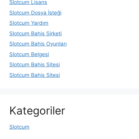
Slotcum Lisans
Slotcum Dosya İsteği
Slotcum Yardım
Slotcum Bahis Şirketi
Slotcum Bahis Oyunları
Slotcum Belgesi
Slotcum Bahis Sitesi
Slotcum Bahis Sitesi
Kategoriler
Slotcum