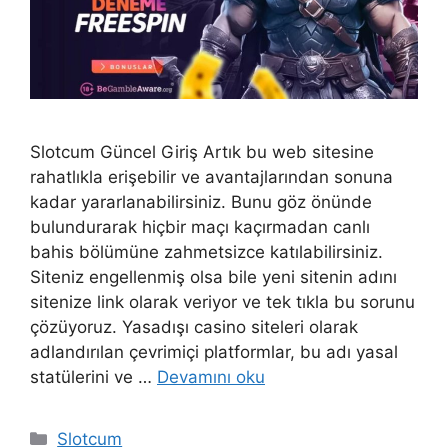
Slotcum Güncel Giriş Artık bu web sitesine
rahatlıkla erişebilir ve avantajlarından sonuna
kadar yararlanabilirsiniz. Bunu göz önünde
bulundurarak hiçbir maçı kaçırmadan canlı
bahis bölümüne zahmetsizce katılabilirsiniz.
Siteniz engellenmiş olsa bile yeni sitenin adını
sitenize link olarak veriyor ve tek tıkla bu sorunu
çözüyoruz. Yasadışı casino siteleri olarak
adlandırılan çevrimiçi platformlar, bu adı yasal
statülerini ve …
Devamını oku
Kategoriler
Slotcum