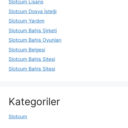
Slotcum Lisans
Slotcum Dosya İsteği
Slotcum Yardım
Slotcum Bahis Şirketi
Slotcum Bahis Oyunları
Slotcum Belgesi
Slotcum Bahis Sitesi
Slotcum Bahis Sitesi
Kategoriler
Slotcum